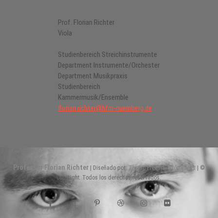
Prof. Florian Richter
Viola
Studienbereich Streichinstrumente
Department Instrumente/Orchester
Department Musikpraxis
Studienbereich
Kammermusik/Ensemble
florian.richter@hfm-nuernberg.de
Professor Florian Richter
| Diseñado por:
Theme Freesia
|
WordPress
| ©
Copyright. Todos los derechos reservados.
facebook
twitter
pinterest
dribbble
instagram
flickr