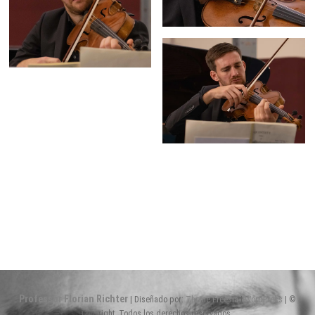
Professor Florian Richter
| Diseñado por:
Theme Freesia
|
WordPress
| ©
Copyright. Todos los derechos reservados.