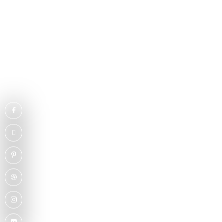
facebook
twitter
pinterest
dribbble
instagram
flickr