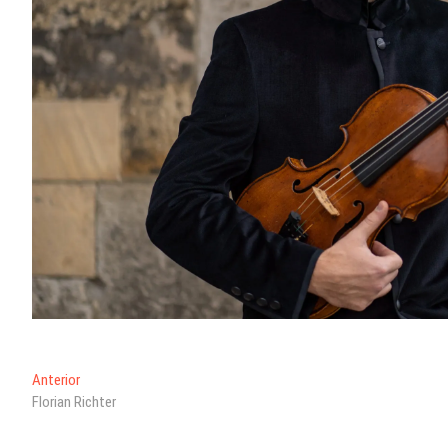
Navegación
Entrada
Anterior
anterior:
Florian Richter
de
entradas