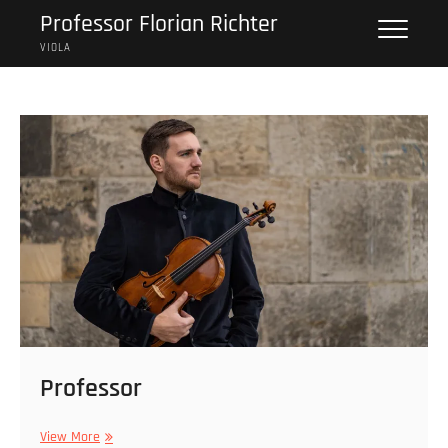
Saltar
Professor Florian Richter
al
VIOLA
contenido
Professor
Professor
View More