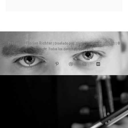
Professor Florian Richter
| Diseñado por:
Theme Freesia
|
WordPress
| ©
Copyright. Todos los derechos reservados.
facebook
twitter
pinterest
dribbble
instagram
flickr